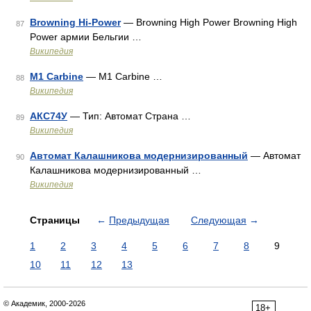
Browning Hi-Power
— Browning High Power Browning High
87
Power армии Бельгии …
Википедия
M1 Carbine
— M1 Carbine …
88
Википедия
АКС74У
— Тип: Автомат Страна …
89
Википедия
Автомат Калашникова модернизированный
— Автомат
90
Калашникова модернизированный …
Википедия
Страницы
←
Предыдущая
Следующая
→
1
2
3
4
5
6
7
8
9
10
11
12
13
© Академик, 2000-2026
18+