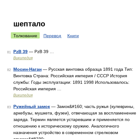
шептало
Толкование
Перевод
Книги
PzB 39
— PzB 39 …
81
Википедия
Мосин-Наган
— Русская винтовка образца 1891 года Тип:
82
Винтовка Страна: Российская империя / СССР История
службы: Годы эксплуатации: 1891 1998 Использовалось:
Российская империя …
Википедия
Ружейный замок
— Замок&#160; часть ружья (кулеврины,
83
аркебузы, мушкета, фузеи), отвечающая за воспламенение
заряда. Термин является устаревшим и применяется по
отношению к историческому оружию. Аналогичного
назначения устройство в современном стрелковом