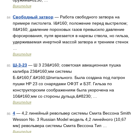
оружии&#8230; …
Википедия
Свободный затвор
— Работа свободного затвора на
84
примере пистолета. I&#160; положение перед выстрелом;
II&#160; давление пороховых газов превысило давление
форсирования, пуля врезается в нарезы ствола, но гильза,
удерживаемая инертной массой затвора и трением стенок
…
Википедия
Ш-3-23
— Ш 3 23&#160; советская авиационная пушка
85
калибра 23&#160;мм системы
Б.&#160;Г.&#160;Шпитального. Была создана под патрон
пушки НР 23 со снарядами ОФЗТ и БЗТ. Гильза по
конструкторским соображениям была укорочена на
10&#160;мм со стороны дульца,&#8230; …
Википедия
4
— 4,2 линейный револьвер системы Смита Вессона Smith
86
Wesson No. 3 Russian Model модель 4,2 линейного (10,67
мм) револьвера системы Смита Вессона Тип …
Википедия